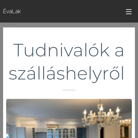
ÉvaLak
Tudnivalók a
szálláshelyről