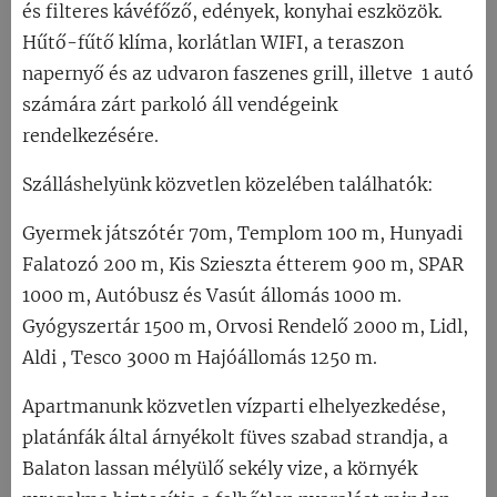
és filteres kávéfőző, edények, konyhai eszközök.
Hűtő-fűtő klíma, korlátlan WIFI, a teraszon
napernyő és az udvaron faszenes grill, illetve 1 autó
számára zárt parkoló áll vendégeink
rendelkezésére.
Szálláshelyünk közvetlen közelében találhatók:
Gyermek játszótér 70m, Templom 100 m, Hunyadi
Falatozó 200 m, Kis Szieszta étterem 900 m, SPAR
1000 m, Autóbusz és Vasút állomás 1000 m.
Gyógyszertár 1500 m, Orvosi Rendelő 2000 m, Lidl,
Aldi , Tesco 3000 m Hajóállomás 1250 m.
Apartmanunk közvetlen vízparti elhelyezkedése,
platánfák által árnyékolt füves szabad strandja, a
Balaton lassan mélyülő sekély vize, a környék