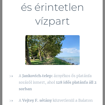
és érintetlen
vízpart
A
Jankovich‑telep:
árnyékos ős platánfa
soráról ismert, ahol
128 idős platánfa áll 2
sorban
A
Vejtey F. sétány
közvetlenül a Balaton