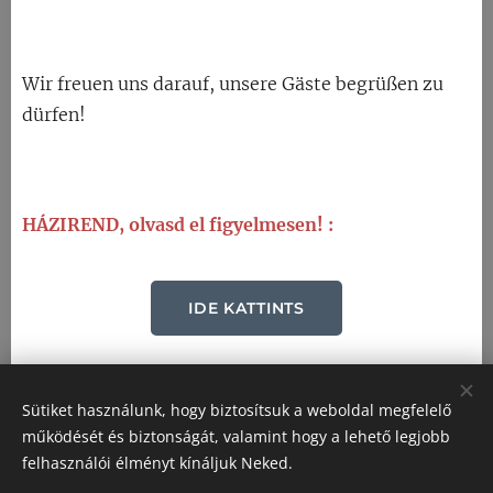
Wir freuen uns darauf, unsere Gäste begrüßen zu
dürfen!
HÁZIREND, olvasd el figyelmesen! :
IDE KATTINTS
Sütiket használunk, hogy biztosítsuk a weboldal megfelelő
működését és biztonságát, valamint hogy a lehető legjobb
© 2025 📍 8630 Balatonboglár, Radnóti M. u. 12.
felhasználói élményt kínáljuk Neked.
📧 evalak.hu@gmail.com