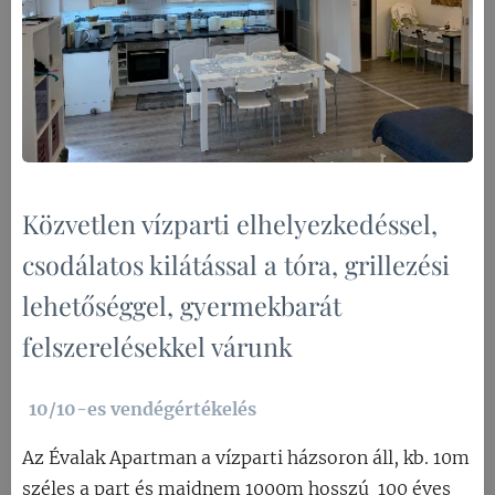
Közvetlen vízparti elhelyezkedéssel,
csodálatos kilátással a tóra, grillezési
lehetőséggel, gyermekbarát
felszerelésekkel várunk
10/10-es vendégértékelés
Az Évalak Apartman a vízparti házsoron áll, kb. 10m
széles a part és majdnem 1000m hosszú 100 éves