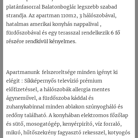
platánfasorral Balatonboglár legszebb szabad
strandja. Az apartman 110m2, 3 hálószobával,
hatalmas amerikai konyhás nappalival ,
fürdőszobával és egy terasszal rendelkezik
6 fő
részére rendkívül kényelmes.
Apartmanunk felszereltsége minden igényt ki
elégit : Síkképernyős televízió prémium
előfizetéssel, a hálószobák allergia mentes
ágyneművel, a fürdőszoba káddal és
zuhanykabinnal minden ablakon szúnyogháló és
redőny található. A konyhában elektromos főzőlap
és sütő, mosogatógép, kenyérpirító, víz forraló,
mikró, hűtőszekrény fagyasztó rekesszel, kotyogós