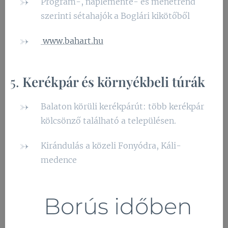
Program-, naplemente- és menetrend
szerinti sétahajók a Boglári kikötőből
www.bahart.hu
5.
Kerékpár és környékbeli túrák
Balaton körüli kerékpárút: több kerékpár
kölcsönző található a településen.
Kirándulás a közeli Fonyódra, Káli-
medence
🌧️ Borús időben