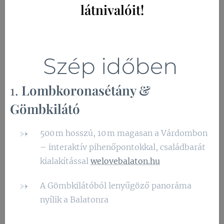
látnivalóit!
☀️ Szép időben
1.
Lombkoronasétány &
Gömbkilátó
500 m hosszú, 10 m magasan a Várdombon
– interaktív pihenőpontokkal, családbarát
kialakítással
welovebalaton.hu
A Gömbkilátóból lenyűgöző panoráma
nyílik a Balatonra